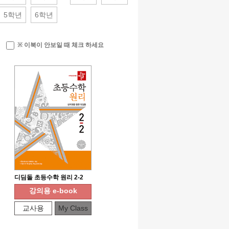
5학년
6학년
※ 이북이 안보일 때 체크 하세요
디딤돌 초등수학 원리 2-2
강의용 e-book
교사용
My Class