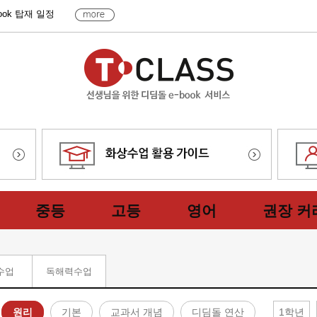
book 탑재 일정
중등
고등
영어
권장 커
수업
독해력수업
원리
기본
교과서 개념
디딤돌 연산
1학년