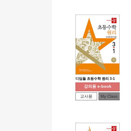
디딤돌 초등수학 원리 3-1
강의용 e-book
교사용
My Class