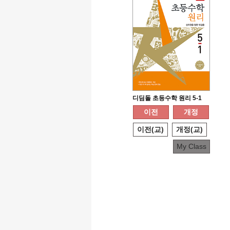
디딤돌 초등수학 원리 5-1
이전
개정
이전(교)
개정(교)
My Class