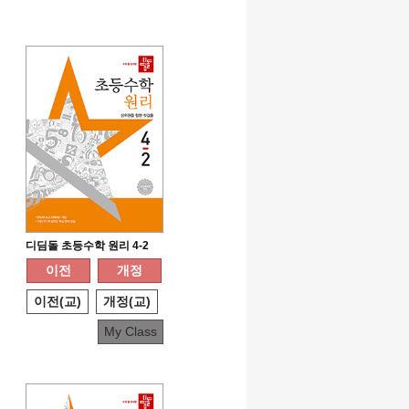
디딤돌 초등수학 원리 4-2
이전
개정
이전(교)
개정(교)
My Class